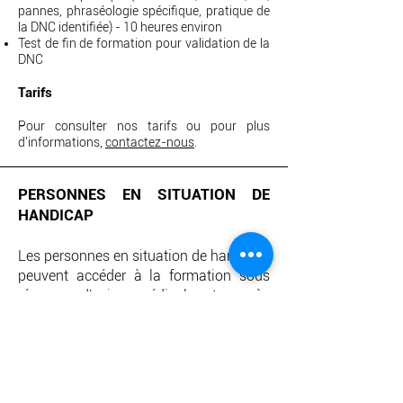
pannes, phraséologie spécifique, pratique de
la DNC identifiée) - 10 heures environ
Test de fin de formation pour validation de la
DNC
Tarifs
Pour consulter nos tarifs ou pour plus
d'informations,
contactez-nous
.
PERSONNES EN SITUATION DE
HANDICAP
Les personnes en situation de handicap
peuvent accéder à la formation sous
réserve d'avis médical et après
vérification de la compatibilité du
handicap avec le pilotage d'un ULM par
notre responsable pédagogique.
Retrouvez plus d'informations sur
l'accès à l'emploi et à la formation pour