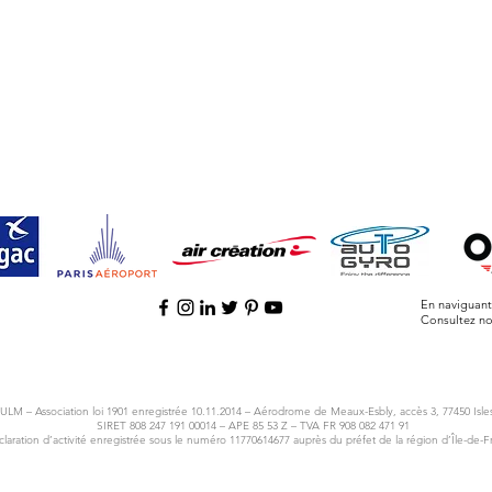
En naviguant 
Consultez n
M – Association loi 1901 enregistrée 10.11.2014 – Aérodrome de Meaux-Esbly, accès 3, 77450 Isles-
SIRET 808 247 191 00014 – APE 85 53 Z – TVA FR 908 082 471 91
laration d’activité enregistrée sous le numéro 11770614677 auprès du préfet de la région d’Île-de-F